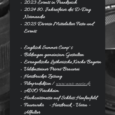
2023 Events in Frankreich
2024 80. Jahresfeier des D-Day
Normandie
2025 Diverse Mittelalter Feste und
Events
Englisch Summer Camp`s
Bildungen gemeinsam Gestalten
Evangelische Lutherische Kirche Bayern
Veldensteiner Privat Brauerei
Hersbrucker Zeitung
Filmproduktion /
www.war-movie.de
AWO Forchheim
Hochzeitsmesse auf Schloss Henfenfeld
Feuerwehr - Hersbruck - Vorra -
Alfalter