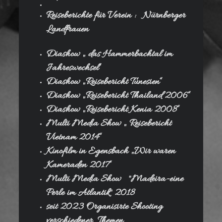
Reiseberichte für Verein : Nürnberger
Landfrauen
Diashow „ das Hammerbachtal im
Jahreswechsel“
Diashow „Reisebericht Tunesien“
Diashow „Reisebericht Thailand 2006“
Diashow „Reisebericht Kenia 2008“
Multi Media Show „ Reisebericht
Vietnam 2014“
Kinofilm in Egensbach „Wir waren
Kameraden 2017“
Multi Media Show "Madeira-eine
Perle im Atlantik" 2018
seit 2023 Organisirte Shooting
verschiedener Themen