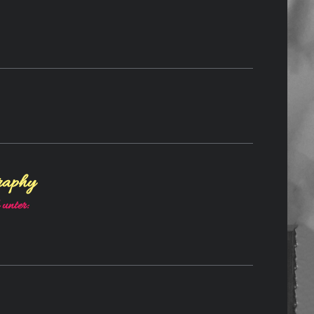
raphy
 unter: