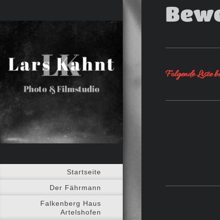
Bewe
Folgende Liste be
Startseite
Der Fährmann
Falkenberg Haus
Artelshofen