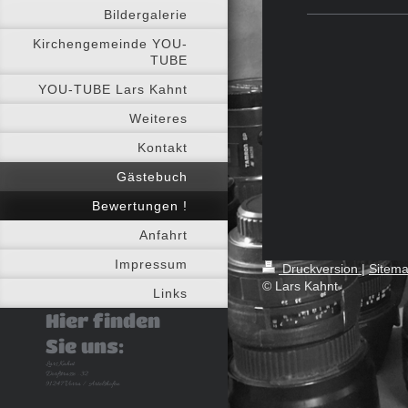
Bildergalerie
Kirchengemeinde YOU-
TUBE
YOU-TUBE Lars Kahnt
Weiteres
Kontakt
Gästebuch
Bewertungen !
Anfahrt
Impressum
Druckversion
|
Sitem
© Lars Kahnt
Links
Hier finden
Sie uns:
Lars Kahnt
Dorfstrasse . 32
91247 Vorra / Artelshofen