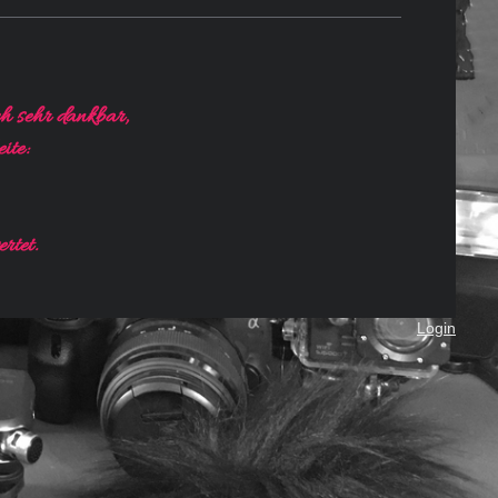
ch sehr dankbar,
ite:
rtet.
Login